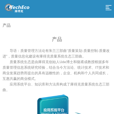
网
站
产
产品
品
服
导
产品
务
解
航
决
关
导语：质量管理方法论有朱兰三部曲“质量策划-质量控制-质量改
进”，质量信息化建设有庫得克质量系统生态三部曲。
方
于
庫
质量系统生态是由庫得克创始人Ude博士和骆甫成教授根据多年
质量管理信息系统研究经验，结合当今方法论、统计技术、IT技术和
案
我
得
加
商业发展趋势而提出的具有远瞻性的，企业、机构和个人共同成长，
互惠共赢的商业模式。
们
克
入
返
应用系统平台、知识库和方法库构成了庫得克质量系统生态三部
曲。
学
我
回
院
们
首
页