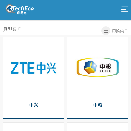
网
站
产
典型客户
切换类目
品
服
导
务
解
航
决
关
方
于
庫
案
我
得
加
们
克
入
返
学
我
回
中兴
中粮
院
们
首
页