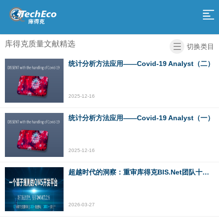
网
站
产
库得克质量文献精选
切换类目
品
服
导
统计分析方法应用——Covid-19 Analyst（二）
务
解
航
决
关
2025-12-16
方
于
庫
统计分析方法应用——Covid-19 Analyst（一）
案
我
得
加
2025-12-16
们
克
入
返
超越时代的洞察：重审库得克BIS.Net团队十年前对全球变暖分析的前瞻性贡献及其当代政策回响
学
我
回
院
们
首
2026-03-27
页